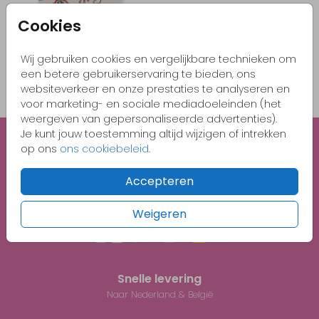
Cookies
Wij gebruiken cookies en vergelijkbare technieken om
een betere gebruikerservaring te bieden, ons
websiteverkeer en onze prestaties te analyseren en
voor marketing- en sociale mediadoeleinden (het
Menukaart
weergeven van gepersonaliseerde advertenties).
Je kunt jouw toestemming altijd wijzigen of intrekken
op ons
ons cookiebeleid
.
Unieke illustraties
Gratis 1e proefdruk met code BABY26
Accepteren
Weigeren
Veilig winkelen en betalen
Snelle levering
Naar Nederland & België