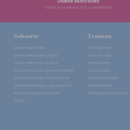
Unieke illustraties
Gratis 1e proefdruk met code BABY26
Geboorte
Trouwen
Geboortekaartjes
Uitnodigingen
Geboortekaartjes jongen
Save the date
Geboortekaartjes meisje
Menukaarten
Geboortekaartjes genderneutraal
Extra kaarten
Geboortekaartjes met foliedruk
Welkomstborden
Geboortekaartjes originele vorm
Naamkaartjes
Aankondigingsproducten
Bevestigingsmaterialen
Extra's