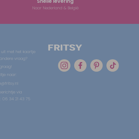
Snelle levering
Naar Nederland & België
 uit met het kaartje
 andere vraag?
graag!
tje naar:
@fritsy.nl
erichtje via
 06 34 21 43 75