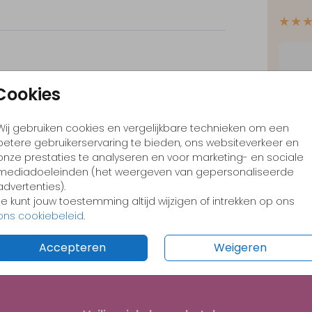
★★
Cookies
✓
Opt
✓
Ont
Wij gebruiken cookies en vergelijkbare technieken om een
✓
Voo
betere gebruikerservaring te bieden, ons websiteverkeer en
onze prestaties te analyseren en voor marketing- en sociale
mediadoeleinden (het weergeven van gepersonaliseerde
advertenties).
Je kunt jouw toestemming altijd wijzigen of intrekken op ons
ons cookiebeleid
.
Formate
Accepteren
Weigeren