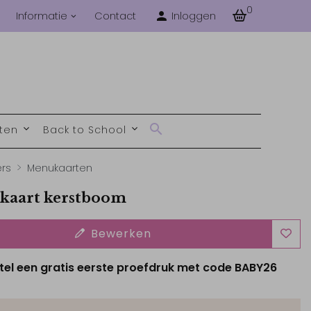
0
Informatie
Contact
Inloggen
nten
Back to School
ers
Menukaarten
kaart kerstboom
Bewerken
tel een gratis eerste proefdruk met code BABY26