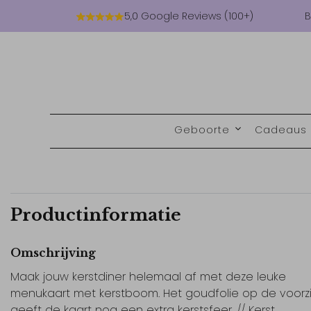
5,0 Google Reviews (100+)
B
Geboorte
Cadeaus
Productinformatie
Omschrijving
Maak jouw kerstdiner helemaal af met deze leuke
menukaart met kerstboom. Het goudfolie op de voorz
geeft de kaart nog een extra kerstsfeer. // Kerst